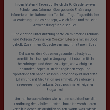
In den letzten 4 Tagen durfte ich die 9. Klässler zweier
Schulen aus Grimmen über gesunde Ernährung
informieren. Im Rahmen der Teo lokal Tage. Tage ethischer
Orientierung. Cooles Konzept, wie ich finde und mal eine
Abwechslung für die Schüler.
Für die nötige Unterstützung hatte ich mir meine Freundin
und Kollegin Corinna von
Corazen Lifestyle
mit ins Boot
geholt. Zusammen Klugscheißen macht halt mehr Spaß.
Ziel war es, den Kids einen gesunden Lifestyle zu
vermittteln, einen guten Umgang mit Lebensmitteln
beizubringen und Ihnen zu zeigen, wie wichtig ein
gesunder Körper ist. In den täglichen Yoga und
Sporteinheiten haben sie ihren Körper gespürt und erste
Erfahrung mit Meditation gesammelt. Was übrigens
seeeeeeeehr gut ankam. Dazu nochmal ein eigener
Blogartikel.
Um mal herauszufinden wie es denn so aktuell um die
Ernährung der Schüler aussieht, hatte ich vorab Listen
verteilt in denen sie ausfüllen sollten, wann, was, wie viel