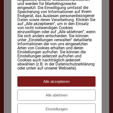
und werden für Marketingzwecke
Das war sogar schon bei unseren Vorfahren so…..wo wir
eingesetzt. Die Einwilligung umfasst die
Speicherung von Informationen auf Ihrem
wieder in der Steinzeit wären. Alle ums Feuer herum
Endgerät, das Auslesen personenbezogener
versammelt, wurde gemeinsam geschlemmt.
Daten sowie deren Verarbeitung. Klicken Sie
Gemeinsames Essen gehört doch zu den Grundpfeilern
auf „Alle akzeptieren“, um in den Einsatz
von nicht notwendigen Cookies
menschlicher Bedürfnisse, oder etwa nicht?
einzuwilligen oder auf „Alle ablehnen“, wenn
Sie sich anders entscheiden. Sie können
Auf den Listen der Schüler sah es ganz anders aus…… Die
unter „Einstellungen verwalten“ detaillierte
Tage die sie notiert hatten waren Freitag, Samstag und
Informationen der von uns eingesetzten
Arten von Cookies erhalten und deren
Sonntag. Eigentlich der Teil der Woche, an dem die Familie
Einstellungen aufrufen. Sie können die
zusammen kommen kann.
Einstellungen jederzeit aufrufen und
Cookies auch nachträglich jederzeit
80% der Schüler aßen in den besagten 3 Tagen ALLE
abwählen (z.B. in der Datenschutzerklärung
oder unten auf unserer Webseite).
Mahlzeiten allein.
Das erschütterte mich so sehr dass ich nachhaken
Alle akzeptieren
musste. „Willst du das so? Gefällt es dir?“
Es gefiel ihnen allen nicht so richtig und sie hätten es lieber,
Alle ablehnen
in Familie zu essen.
Das hat mich wirklich sehr beschäftigt.
Einstellungen