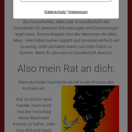
Deshalb war es in den Projekttagen um so schöner, dass
alle 23 Schüler mit uns gemeinsam kochten und wir alle
|
Datenschutz
Impressum
zusammen am Tisch essen konnten. Ich denke auch, dass
das Essverhalten, allein oder in Gesellschaft den
Grundstein für gewissen Erkrankungen und Essstörungen
legen kann. Bestes Beispiel sind alte Menschen die allein
leben. Viele haben keinen Appetit und sie essen einfach viel
zu wenig. Oder sie haben keine Lust mehr frisch zu
kochen. Meint ihr das wäre in Gesellschaft ebenso?
Also mein Rat an dich:
Wenn du Kinder hast binde sie mit in den Prozess des
Kochens ein.
Bist du Kind in einer
Familie, mach doch
mal den Vorschlag
deiner Mum beim
Kochen zu helfen. Oder
trau dich und mach