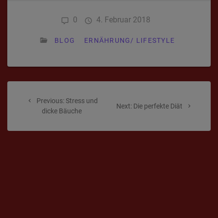
0
4. Februar 2018
BLOG
ERNÄHRUNG/ LIFESTYLE
Beitragsnavigation
Previous
Previous:
Stress und
Next
Next:
Die perfekte Diät
post:
dicke Bäuche
post: