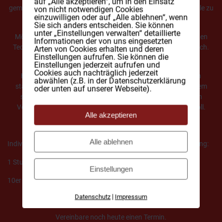
auf „Alle akzeptieren“, um in den Einsatz
gemeinsam an deinen Schwächen und Baustellen um deine Ziele zu
von nicht notwendigen Cookies
einzuwilligen oder auf „Alle ablehnen“, wenn
erreichen.
Sie sich anders entscheiden. Sie können
unter „Einstellungen verwalten“ detaillierte
Möchtest du nur eine bestimmte Übung erlernen oder mal einen
Informationen der von uns eingesetzten
Technik-Check? Auch das ist in einem Personal Training möglich.
Arten von Cookies erhalten und deren
Einstellungen aufrufen. Sie können die
Besser geht immer
Einstellungen jederzeit aufrufen und
Cookies auch nachträglich jederzeit
Hast du Bewegungseinschränkungen oder Probleme durch
abwählen (z.B. in der Datenschutzerklärung
ständige Fehlhaltungen im Job? Auch das kann man mit einem
oder unten auf unserer Webseite).
sinnvollen Plan verbessern. Ebenso der Wiedereinstieg nach
Verletzungen ist in einem Personal Training durchaus sinnvoll.
Alle akzeptieren
Alle ablehnen
Individuell auf Deine Bedürfnisse und Ziele abgestimmtes Training:
1 Stunde individuelle Zeit nur für dich 89,- € inkl. USt
Einstellungen
10er Karte 750,- € inkl. USt
|
Datenschutz
Impressum
Vereinbare noch heute einen Termin.