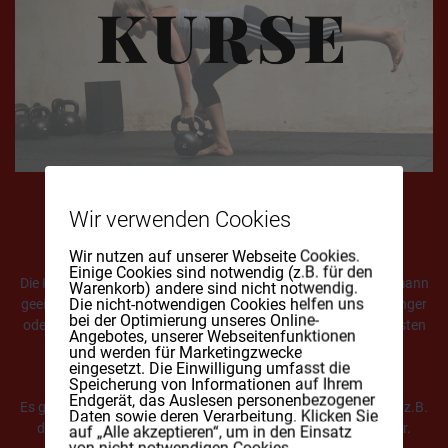
Wir verwenden Cookies
Nutze die Motivation der Gruppe!
Wir nutzen auf unserer Webseite Cookies.
Einige Cookies sind notwendig (z.B. für den
Die Kurse in der Powerschmiede sind grundsätzlich für Jedermann
Warenkorb) andere sind nicht notwendig.
Die nicht-notwendigen Cookies helfen uns
geeignet und jeder wird gefordert und gefördert. Egal ob Anfänger
bei der Optimierung unseres Online-
oder Fortgeschrittener, jedes Leistungslevel wird auf seine Kosten
Angebotes, unserer Webseitenfunktionen
kommen.
und werden für Marketingzwecke
eingesetzt. Die Einwilligung umfasst die
Speicherung von Informationen auf Ihrem
Endgerät, das Auslesen personenbezogener
Es gibt Kurse für die man keinerlei Vorkenntnisse benötigt, wie z.B.
Daten sowie deren Verarbeitung. Klicken Sie
der SPORTKURS. Dieser eignet sich perfekt für alle Einsteiger.
auf „Alle akzeptieren“, um in den Einsatz
von nicht notwendigen Cookies