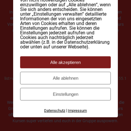
einzuwilligen oder auf „Alle ablehnen“, wenn
Sie sich anders entscheiden. Sie können
In unseren Kettlebellkursen müssen gewisse Voraussetzungen
unter „Einstellungen verwalten“ detaillierte
erfüllt werden. Im Umgang mit der Kugelhantel sind zwingend
Informationen der von uns eingesetzten
Arten von Cookies erhalten und deren
Vorkenntnisse erforderlich, die in der Kürze der Zeit in einem Kurs
Einstellungen aufrufen. Sie können die
nicht vermittelt werden können. Dafür gibt es aber spezielle
Einstellungen jederzeit aufrufen und
Workshops und Seminare.
Cookies auch nachträglich jederzeit
abwählen (z.B. in der Datenschutzerklärung
oder unten auf unserer Webseite).
Hier buchbar:
Alle akzeptieren
https://widget.eversports.com/w/cclz83?
Alle ablehnen
list=workshop&origin=eversport&_ga=2.144615605.1646352455.1
548936228-1045025744.1547034834
Einstellungen
Wenn im Anfängerkurs oder im Enter ther Kettlebell Workshop die
Grundlagen erlernt wurden, stehen die Tore zum laufenden Kurs
|
Datenschutz
Impressum
offen. Ihr könnt eure Fähigkeiten und erlernten Techniken in den
Kursen super vertiefen und euch in der Gruppe auspowern.