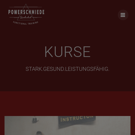
Skip
to
content
KURSE
STARK.GESUND.LEISTUNGSFÄHIG.