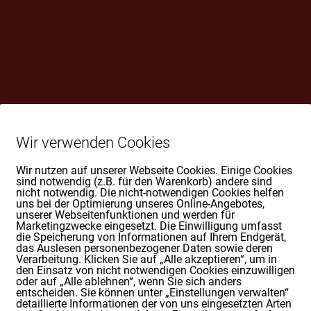
s ist keine Kündigung notwendig, lediglich der schriftliche Hinw
hmiede eingeht. Eine Kündigung während der Mindestvertragsda
Wir verwenden Cookies
nkheitsphasen, Wegzug, ärztliches Attest o.Ä.). Zwölferkarten 
 gemeinsam genutzt werden (Partner/Kollege/ Freundin). Die P
Wir nutzen auf unserer Webseite Cookies. Einige Cookies
eser sich nicht an die vereinbarten Verhaltensregeln in der Schmi
sind notwendig (z.B. für den Warenkorb) andere sind
nicht notwendig. Die nicht-notwendigen Cookies helfen
uns bei der Optimierung unseres Online-Angebotes,
unserer Webseitenfunktionen und werden für
Marketingzwecke eingesetzt. Die Einwilligung umfasst
die Speicherung von Informationen auf Ihrem Endgerät,
das Auslesen personenbezogener Daten sowie deren
Verarbeitung. Klicken Sie auf „Alle akzeptieren“, um in
den Einsatz von nicht notwendigen Cookies einzuwilligen
oder auf „Alle ablehnen“, wenn Sie sich anders
entscheiden. Sie können unter „Einstellungen verwalten“
detaillierte Informationen der von uns eingesetzten Arten
sowie aus Delikt ist auf Vorsatz und grobe Fahrlässigkeit beschrä