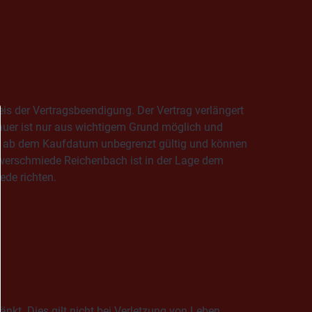
eis der Vertragsbeendigung. Der Vertrag verlängert
uer ist nur aus wichtigem Grund möglich und
sind ab dem Kaufdatum unbegrenzt gültig und können
owerschmiede Reichenbach ist in der Lage dem
ede richten.
nkt. Dies gilt nicht bei Verletzung von Leben,