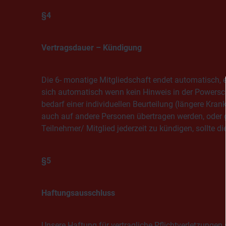
§4
Vertragsdauer – Kündigung
Die 6- monatige Mitgliedschaft endet automatisch, e
sich automatisch wenn kein Hinweis in der Powersc
bedarf einer individuellen Beurteilung (längere Kra
auch auf andere Personen übertragen werden, oder
Teilnehmer/ Mitglied jederzeit zu kündigen, sollte di
§5
Haftungsausschluss
Unsere Haftung für vertragliche Pflichtverletzungen 